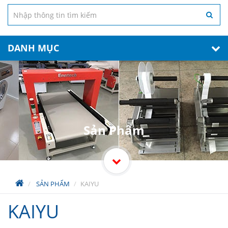
DANH MỤC
Sản Phẩm
SẢN PHẨM
KAIYU
KAIYU