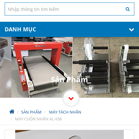
DANH MỤC
Sản Phẩm
SẢN PHẨM
MÁY TÁCH NHÃN
MÁY CUỘN NHÃN AL-938