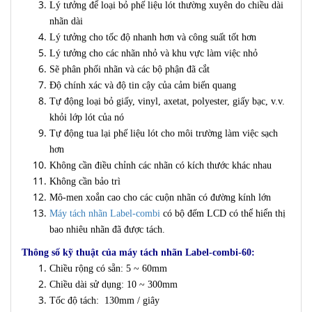
Lý tưởng để loại bỏ phế liệu lót thường xuyên do chiều dài
nhãn dài
Lý tưởng cho tốc độ nhanh hơn và công suất tốt hơn
Lý tưởng cho các nhãn nhỏ và khu vực làm việc nhỏ
Sẽ phân phối nhãn và các bộ phận đã cắt
Độ chính xác và độ tin cậy của cảm biến quang
Tự động loại bỏ giấy, vinyl, axetat, polyester, giấy bạc, v.v.
khỏi lớp lót của nó
Tự động tua lại phế liệu lót cho môi trường làm việc sạch
hơn
Không cần điều chỉnh các nhãn có kích thước khác nhau
Không cần bảo trì
Mô-men xoắn cao cho các cuộn nhãn có đường kính lớn
Máy tách nhãn Label-combi
có bộ đếm LCD có thể hiển thị
bao nhiêu nhãn đã được tách.
Thông số kỹ thuật của máy tách nhãn Label-combi-60:
Chiều rộng có sẵn: 5 ~ 60mm
Chiều dài sử dụng: 10 ~ 300mm
Tốc độ tách: 130mm / giây